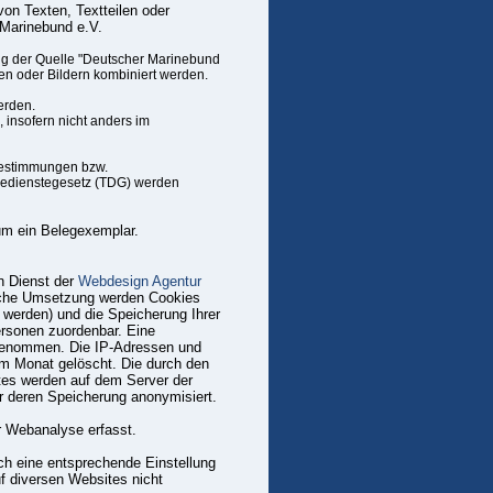
von Texten, Textteilen oder
 Marinebund e.V.
ng der Quelle "Deutscher Marinebund
ten oder Bildern kombiniert werden.
erden.
insofern nicht anders im
sbestimmungen bzw.
eledienstegesetz (TDG) werden
 um ein Belegexemplar.
n Dienst der
Webdesign Agentur
ische Umsetzung werden Cookies
 werden) und die Speicherung Ihrer
ersonen zuordenbar. Eine
rgenommen. Die IP-Adressen und
m Monat gelöscht. Die durch den
tes werden auf dem Server der
r deren Speicherung anonymisiert.
r Webanalyse erfasst.
ch eine entsprechende Einstellung
uf diversen Websites nicht