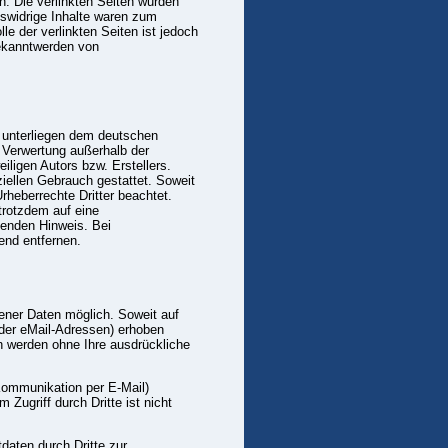
ch. Die verlinkten Seiten wurden
swidrige Inhalte waren zum
le der verlinkten Seiten ist jedoch
Bekanntwerden von
n unterliegen dem deutschen
r Verwertung außerhalb der
ligen Autors bzw. Erstellers.
iellen Gebrauch gestattet. Soweit
Urheberrechte Dritter beachtet.
trotzdem auf eine
henden Hinweis. Bei
end entfernen.
ener Daten möglich. Soweit auf
der eMail-Adressen) erhoben
ten werden ohne Ihre ausdrückliche
 Kommunikation per E-Mail)
Zugriff durch Dritte ist nicht
aten durch Dritte zur