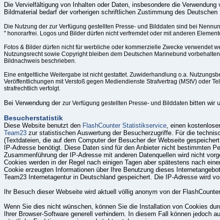
Die Vervielfältigung von Inhalten oder Daten, insbesondere die Verwendung 
Bildmaterial bedarf der vorherigen schriftlichen Zustimmung des Deutschen
Die Nutzung der zur Verfügung gestellten Presse- und Bilddaten sind bei Nennu
" honorarfrei. Logos und Bilder dürfen nicht verfremdet oder mit anderen Elemen
Fotos & Bilder dürfen nicht für werbliche oder kommerzielle Zwecke verwendet w
Nutzungsrecht sowie Copyright bleiben dem Deutschen Marinebund vorbehalten, 
Bildnachweis beschrieben.
Eine entgeltliche Weitergabe ist nicht gestattet. Zuwiderhandlung o.a. Nutzung
Veröffentlichungen mit Verstoß gegen Mediendienste Strafvertrag (MStV) oder T
strafrechtlich verfolgt.
Bei Verwendung der
bitten wir
zur Verfügung gestellten Presse- und Bilddaten
Besucherstatistik
Diese Website benutzt den
FlashCounter Statistikservice
, einen kostenlose
Team23
zur statistischen Auswertung der Besucherzugriffe. Für die techn
(Textdateien, die auf dem Computer der Besucher der Webseite gespeichert
IP-Adresse benötigt. Diese Daten sind für den Anbieter nicht bestimmten P
Zusammenführung der IP-Adresse mit anderen Datenquellen wird nicht vo
Cookies werden in der Regel nach einigen Tagen aber spätestens nach eine
Cookie erzeugten Informationen über Ihre Benutzung dieses Internetangebo
Team23 Internetagentur in Deutschland gespeichert. Die IP-Adresse wird vo
Ihr Besuch dieser Webseite wird aktuell völlig anonym von der FlashCounte
Wenn Sie dies nicht wünschen, können Sie die Installation von Cookies dur
Ihrer Browser-Software generell verhindern. In diesem Fall können jedoch a