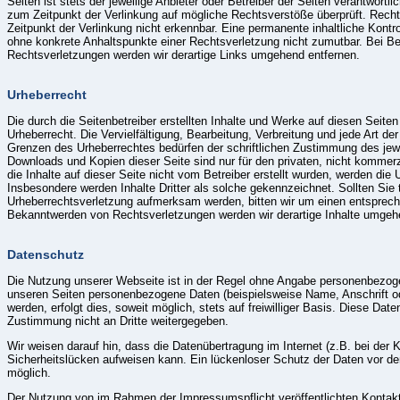
Seiten ist stets der jeweilige Anbieter oder Betreiber der Seiten verantwortli
zum Zeitpunkt der Verlinkung auf mögliche Rechtsverstöße überprüft. Recht
Zeitpunkt der Verlinkung nicht erkennbar. Eine permanente inhaltliche Kontrol
ohne konkrete Anhaltspunkte einer Rechtsverletzung nicht zumutbar. Bei 
Rechtsverletzungen werden wir derartige Links umgehend entfernen.
Urheberrecht
Die durch die Seitenbetreiber erstellten Inhalte und Werke auf diesen Seite
Urheberrecht. Die Vervielfältigung, Bearbeitung, Verbreitung und jede Art de
Grenzen des Urheberrechtes bedürfen der schriftlichen Zustimmung des jewei
Downloads und Kopien dieser Seite sind nur für den privaten, nicht kommerz
die Inhalte auf dieser Seite nicht vom Betreiber erstellt wurden, werden die 
Insbesondere werden Inhalte Dritter als solche gekennzeichnet. Sollten Sie 
Urheberrechtsverletzung aufmerksam werden, bitten wir um einen entsprec
Bekanntwerden von Rechtsverletzungen werden wir derartige Inhalte umgeh
Datenschutz
Die Nutzung unserer Webseite ist in der Regel ohne Angabe personenbezog
unseren Seiten personenbezogene Daten (beispielsweise Name, Anschrift o
werden, erfolgt dies, soweit möglich, stets auf freiwilliger Basis. Diese Da
Zustimmung nicht an Dritte weitergegeben.
Wir weisen darauf hin, dass die Datenübertragung im Internet (z.B. bei der
Sicherheitslücken aufweisen kann. Ein lückenloser Schutz der Daten vor dem 
möglich.
Der Nutzung von im Rahmen der Impressumspflicht veröffentlichten Kontaktd