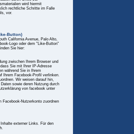
materialien wird hiermit
ich rechtliche Schritte im Falle
s, vor.
ike-Button)
th California Avenue, Palo Alto,
book-Logo oder dem "Like-Button"
inden Sie hier:
ndung zwischen Ihrem Browser und
dass Sie mit Ihrer IP-Adresse
en während Sie in Ihrem
f Ihrem Facebook-Profil verlinken.
rdnen. Wir weisen darauf hin,
en Daten sowie deren Nutzung durch
utzerklärung von facebook unter
m Facebook-Nutzerkonto zuordnen
 Inhalte externer Links. Für den
h.